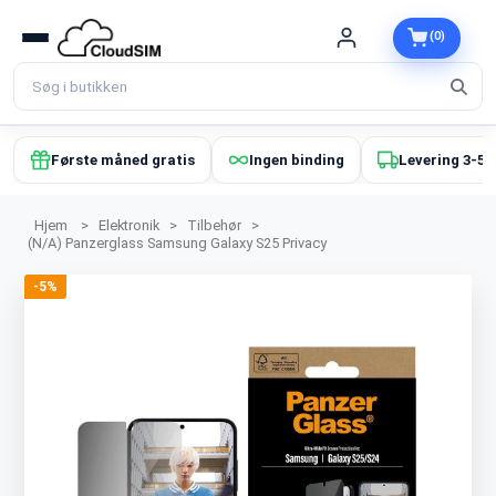
(0)
Første måned gratis
Ingen binding
Levering 3-5 
Hjem
>
Elektronik
>
Tilbehør
>
(N/A) Panzerglass Samsung Galaxy S25 Privacy
-5%