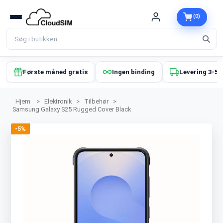
(0)
Første måned gratis
Ingen binding
Levering 3-5 
Hjem
>
Elektronik
>
Tilbehør
>
Samsung Galaxy S25 Rugged Cover Black
-5%