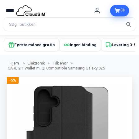
(0)
Første måned gratis
Ingen binding
Levering 3-5 
Hjem
>
Elektronik
>
Tilbehør
>
CARE 2i1 Wallet m. Qi Compatible Samsung Galaxy S25
-5%