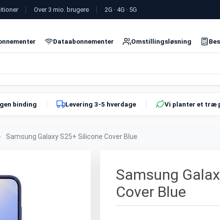
itioner
Over 3 mio. brugere
2G · 4G · 5G
onnementer
Dataabonnementer
Omstillingsløsning
Bes
ngen binding
Levering 3-5 hverdage
Vi planter et træ 
>
Samsung Galaxy S25+ Silicone Cover Blue
Samsung Galaxy
Cover Blue