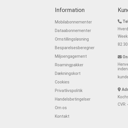
Information
Kun
Te
Mobilabonnementer
Hverd
Dataabonnementer
Weeke
Omstillingsløsning
82 30
Besparelsesberegner
Miljoengagement
On
Henve
Roamingpakker
inden
Dækningskort
kund
Cookies
Ad
Privatlivspolitik
Koch
Handelsbetingelser
CVR:
Om os
Kontakt