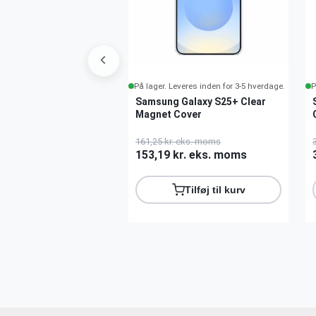
everes inden for 3-5 hverdage.
På lager. Leveres inden for 3-5 hverdage.
P
 Galaxy S25+
Samsung Galaxy S25+ Clear
 Grip Cover
Magnet Cover
. eks. moms
161,25 kr. eks. moms
kr. eks. moms
153,19 kr. eks. moms
Tilføj til kurv
Tilføj til kurv