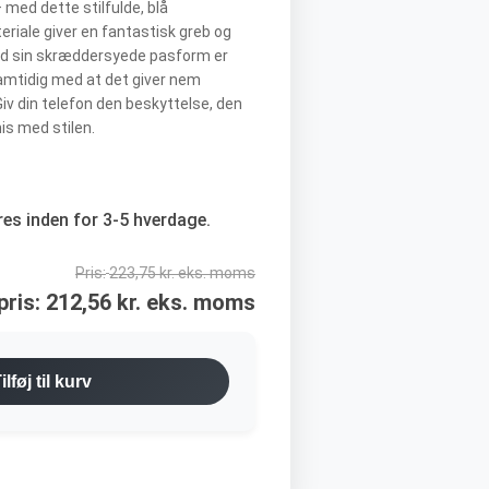
med dette stilfulde, blå
eriale giver en fantastisk greb og
ed sin skræddersyede pasform er
samtidig med at det giver nem
Giv din telefon den beskyttelse, den
is med stilen.
res inden for 3-5 hverdage.
Pris:
223,75 kr. eks. moms
pris:
212,56 kr. eks. moms
ilføj til kurv