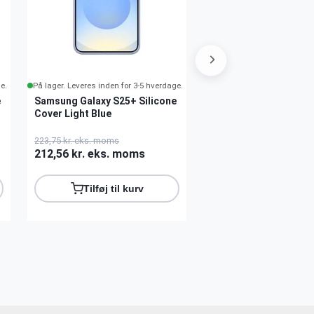
e.
På lager. Leveres inden for 3-5 hverdage.
På lager. Leveres inden for 
e
Samsung Galaxy S25+ Silicone
Samsung Galaxy S25+
Cover Light Blue
Standing Grip Cover
223,75 kr. eks. moms
311,25 kr. eks. moms
212,56 kr. eks. moms
295,69 kr. eks. mo
Tilføj til kurv
Tilføj til ku