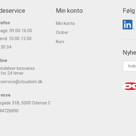
deservice
Min konto
Følg
lefon
Min konto
age: 09.00-16.00
Ordrer
nd: 10.00-12.00
Kurv
 30 34
Nyhe
line
ndelser besvares
 for 24 timer
eservice@cloudsim.dk
resse
sgade 31B, 5000 Odense C
 44726890