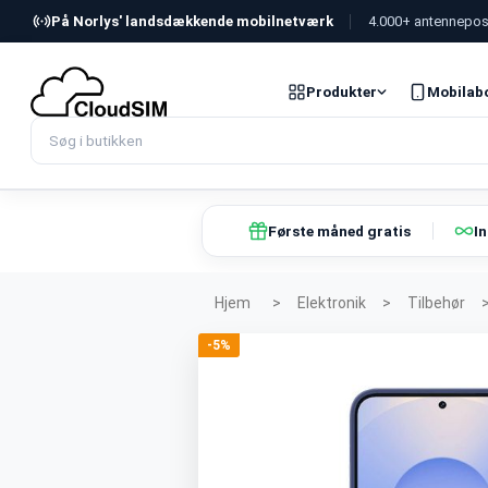
På Norlys' landsdækkende mobilnetværk
4.000+ antennepos
Produkter
Mobilab
Første måned gratis
I
Hjem
>
Elektronik
>
Tilbehør
-5%