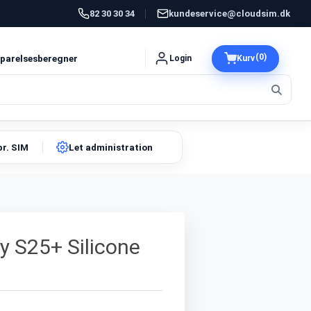
82 30 30 34
kundeservice@cloudsim.dk
(0)
parelsesberegner
Login
Kurv
pr. SIM
Let administration
 S25+ Silicone