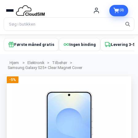
(0)
Første måned gratis
Ingen binding
Levering 3-5 
Hjem
>
Elektronik
>
Tilbehør
>
Samsung Galaxy S25+ Clear Magnet Cover
-5%