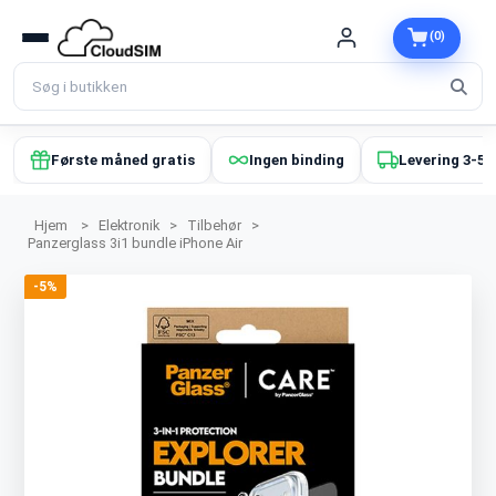
(0)
Første måned gratis
Ingen binding
Levering 3-5 
Hjem
>
Elektronik
>
Tilbehør
>
Panzerglass 3i1 bundle iPhone Air
-5%