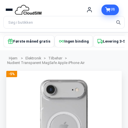
(0)
Første måned gratis
Ingen binding
Levering 3-5 
Hjem
>
Elektronik
>
Tilbehør
>
Nudient Transparent MagSafe Apple iPhone Air
-5%