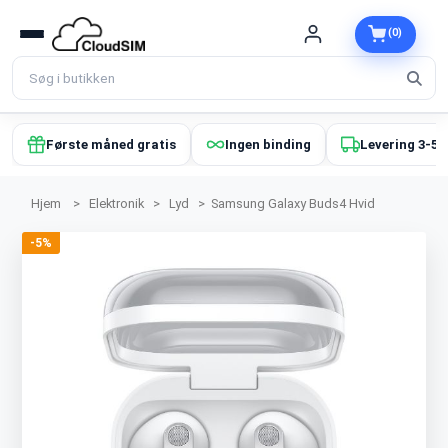
(0)
Første måned gratis
Ingen binding
Levering 3-5 
Hjem
>
Elektronik
>
Lyd
>
Samsung Galaxy Buds4 Hvid
-5%