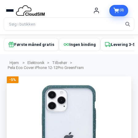
(0)
Første måned gratis
Ingen binding
Levering 3-5 
Hjem
>
Elektronik
>
Tilbehør
>
Pela Eco Cover iPhone 12-12Pro GreenFram
-5%