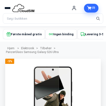
(0)
Første måned gratis
Ingen binding
Levering 3-5 
Hjem
>
Elektronik
>
Tilbehør
>
PanzerGlass Samsung Galaxy S26 Ultra
-5%