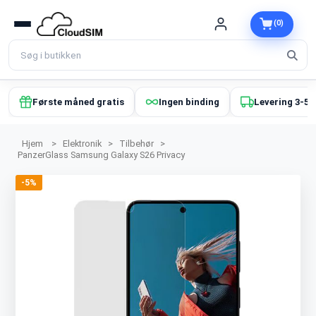
(0)
Første måned gratis
Ingen binding
Levering 3-5 
Hjem
>
Elektronik
>
Tilbehør
>
PanzerGlass Samsung Galaxy S26 Privacy
-5%