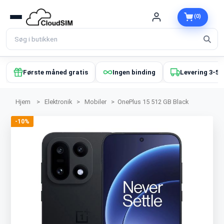
(0)
Første måned gratis
Ingen binding
Levering 3-5 
Hjem
>
Elektronik
>
Mobiler
>
OnePlus 15 512 GB Black
-10%