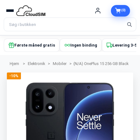
(0)
Første måned gratis
Ingen binding
Levering 3-5 
Hjem
>
Elektronik
>
Mobiler
>
(N/A) OnePlus 15 256 GB Black
-10%