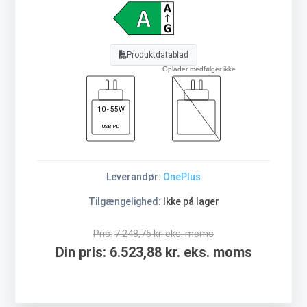
Produktdatablad
Oplader medfølger ikke
10 - 55W
USB PD
Leverandør:
OnePlus
Tilgængelighed:
Ikke på lager
Pris:
7.248,75 kr. eks. moms
Din pris:
6.523,88 kr. eks. moms