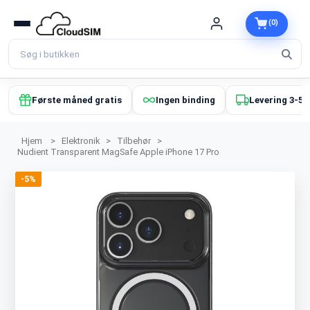
(0)
Første måned gratis
Ingen binding
Levering 3-5 
Hjem
>
Elektronik
>
Tilbehør
>
Nudient Transparent MagSafe Apple iPhone 17 Pro
-5%