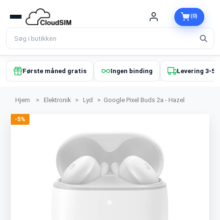
(0)
Første måned gratis
Ingen binding
Levering 3-5 
Hjem
>
Elektronik
>
Lyd
>
Google Pixel Buds 2a - Hazel
-5%