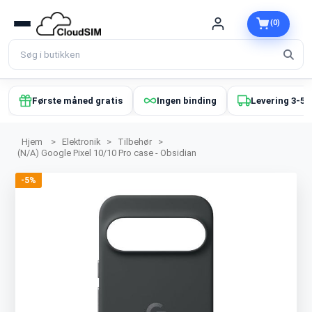
(0)
Første måned gratis
Ingen binding
Levering 3-5 
Hjem
>
Elektronik
>
Tilbehør
>
(N/A) Google Pixel 10/10 Pro case - Obsidian
-5%