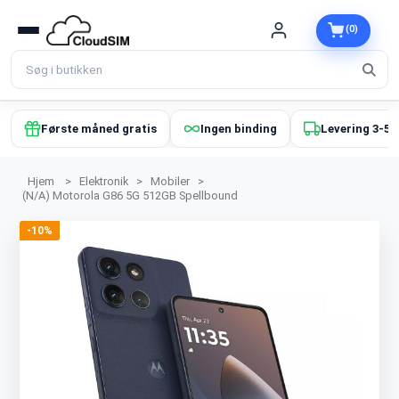
(0)
Første måned gratis
Ingen binding
Levering 3-5 
Hjem
>
Elektronik
>
Mobiler
>
(N/A) Motorola G86 5G 512GB Spellbound
-10%