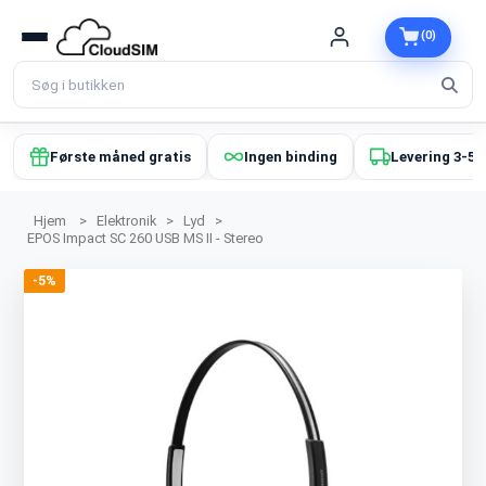
(0)
Første måned gratis
Ingen binding
Levering 3-5 
Hjem
>
Elektronik
>
Lyd
>
EPOS Impact SC 260 USB MS II - Stereo
-5%