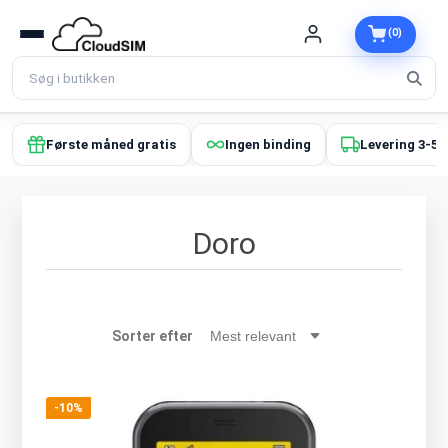
(0)
Første måned gratis
Ingen binding
Levering 3-5 
Doro
Sorter efter
-10%