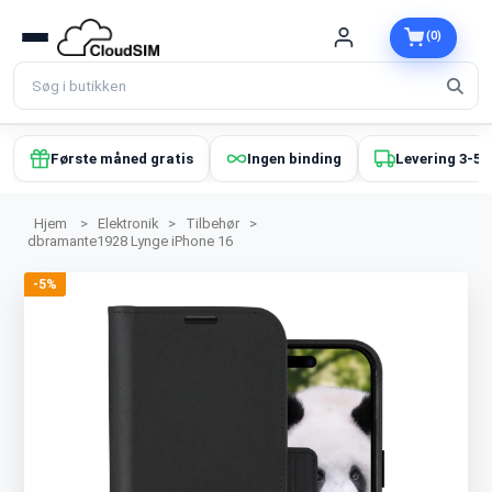
(0)
Første måned gratis
Ingen binding
Levering 3-5 
Hjem
>
Elektronik
>
Tilbehør
>
dbramante1928 Lynge iPhone 16
-5%