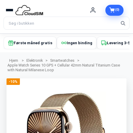
(0)
Første måned gratis
Ingen binding
Levering 3-5 
Hjem
>
Elektronik
>
Smartwatches
>
Apple Watch Series 10 GPS + Cellular 42mm Natural Titanium Case
with Natural Milanese Loop
-10%