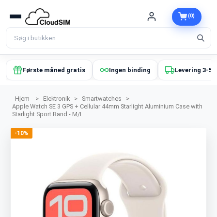
(0)
Første måned gratis
Ingen binding
Levering 3-5 
Hjem
>
Elektronik
>
Smartwatches
>
Apple Watch SE 3 GPS + Cellular 44mm Starlight Aluminium Case with
Starlight Sport Band - M/L
-10%