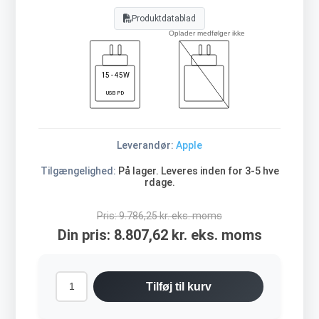
Produktdatablad
Oplader medfølger ikke
15 - 45W
USB PD
Leverandør:
Apple
Tilgængelighed:
På lager. Leveres inden for 3-5 hve
rdage.
Pris:
9.786,25 kr. eks. moms
Din pris:
8.807,62 kr. eks. moms
Tilføj til kurv