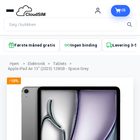
(0)
Første måned gratis
Ingen binding
Levering 3-5 
Hjem
>
Elektronik
>
Tablets
>
Apple iPad Air 13" (2025) 128GB - Space Grey
-10%