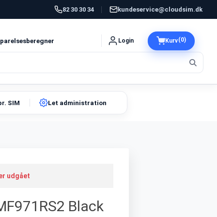
82 30 30 34
kundeservice@cloudsim.dk
(0)
parelsesberegner
Login
Kurv
pr. SIM
Let administration
 er udgået
 MF971RS2 Black