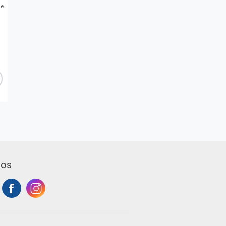
e.
 os