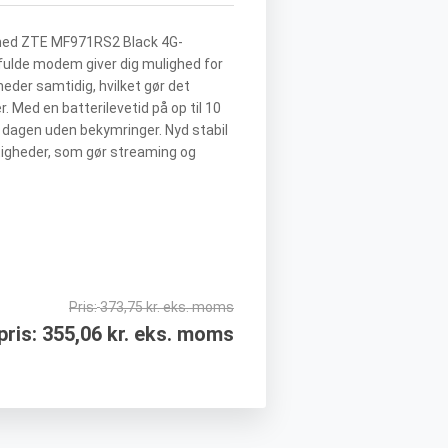
 med ZTE MF971RS2 Black 4G-
fulde modem giver dig mulighed for
nheder samtidig, hvilket gør det
. Med en batterilevetid på op til 10
e dagen uden bekymringer. Nyd stabil
igheder, som gør streaming og
Pris:
373,75 kr. eks. moms
pris:
355,06 kr. eks. moms