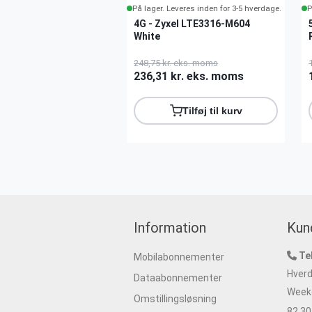
På lager. Leveres inden for 3-5 hverdage.
P
4G - Zyxel LTE3316-M604
White
248,75 kr. eks. moms
236,31 kr. eks. moms
Tilføj til kurv
Information
Kun
Te
Mobilabonnementer
Hverd
Dataabonnementer
Weeke
Omstillingsløsning
82 30