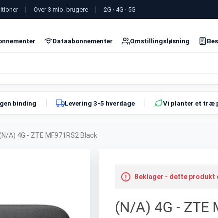
itioner
Over 3 mio. brugere
2G · 4G · 5G
onnementer
Dataabonnementer
Omstillingsløsning
Bes
ngen binding
Levering 3-5 hverdage
Vi planter et træ 
(N/A) 4G - ZTE MF971RS2 Black
Beklager - dette produkt
(N/A) 4G - ZTE