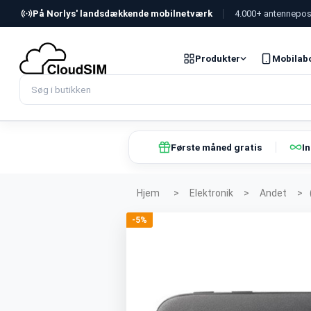
På Norlys' landsdækkende mobilnetværk
4.000+ antennepos
Produkter
Mobilab
Første måned gratis
I
Hjem
>
Elektronik
>
Andet
>
-5%