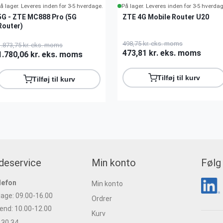
å lager. Leveres inden for 3-5 hverdage.
På lager. Leveres inden for 3-5 hverdag
5G - ZTE MC888 Pro (5G
ZTE 4G Mobile Router U20
Router)
498,75 kr. eks. moms
1.873,75 kr. eks. moms
473,81 kr. eks. moms
1.780,06 kr. eks. moms
Tilføj til kurv
Tilføj til kurv
deservice
Min konto
Følg
lefon
Min konto
age: 09.00-16.00
Ordrer
nd: 10.00-12.00
Kurv
 30 34